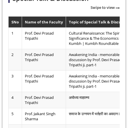
Swipe to view
SNo
Name of the Faculty
Topic of Special Talk & Discussi
1
Prof. Devi Prasad
Cultural Renaissance: The Spiritual
Tripathi
Significance & The Economics Of t
Kumbh | Kumbh Roundtable
2
Prof. Devi Prasad
Awakening India - memorable
Tripathi
discussion by Prof. Devi Prasad
Tripathi ji, part-1
3
Prof. Devi Prasad
Awakening India - memorable
Tripathi
discussion by Prof. Devi Prasad
Tripathi ji, part-1
4
Prof. Devi Prasad
अयोध्या माहात्म्य
Tripathi
5
Prof. Jaikant Singh
समाज के उन्नयन में भर्तहरी का अवदान II
Sharma