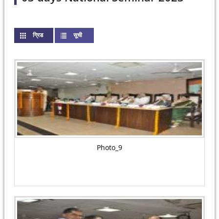
ग्रिड
(active tab)
सूची
Photo_9