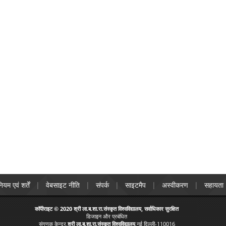
ियम एवं शर्तें
वेबसाइट नीति
संपर्क
साइटमैप
अस्वीकरण
सहायता
कॉपीराइट © 2020 श्री ला.ब.शा.रा.संस्कृत विश्वविद्यालय, सर्वाधिकार सुरक्षित
डिजाइन और प्रबंधित
संगणक केन्द्र,
श्री ला.ब.शा.रा.संस्कृत विश्वविद्यालय
,नई दिल्ली-110016