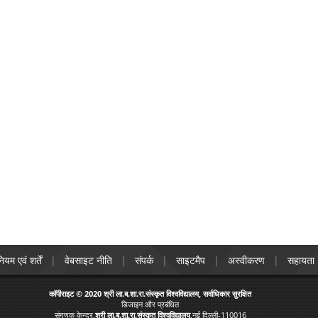
ियम एवं शर्तें
वेबसाइट नीति
संपर्क
साइटमैप
अस्वीकरण
सहायता
कॉपीराइट © 2020 श्री ला.ब.शा.रा.संस्कृत विश्वविद्यालय, सर्वाधिकार सुरक्षित
डिजाइन और प्रबंधित
संगणक केन्द्र,
श्री ला.ब.शा.रा.संस्कृत विश्वविद्यालय
,नई दिल्ली-110016