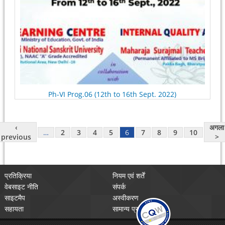
Ph-VI Prog.06 (12th to 16th Sept. 2022)
‹
अगला
…
2
3
4
5
6
7
8
9
10
previous
>
प्रतिक्रिया
नियम एवं शर्तें
वेबसाइट नीति
संपर्क
साइटमैप
अस्वीकरण
सहायता
सामान्य प्रश्न