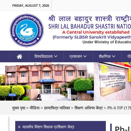
FRIDAY, AUGUST 7, 2026
विश्वविद्यालय
प्रशासन
शैक्षणिक
पी
मुख्य पृष्ठ
>
मीडिया
>
छायाचित्र मालिका
>
शिक्षण अधिगम केंद्र
>
Ph-II FIP (17
Ph-I
मालवीय मिशन शिक्षक प्रशिक्षण केंद्र