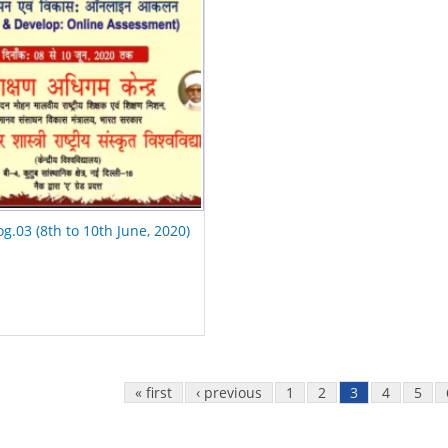
og.03 (8th to 10th June, 2020)
« first
‹ previous
1
2
3
4
5