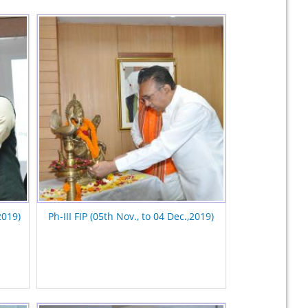
2019)
Ph-III FIP (05th Nov., to 04 Dec.,2019)