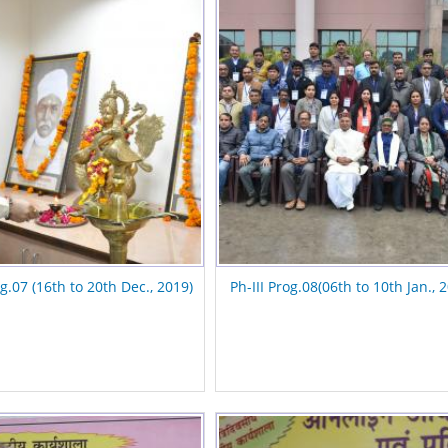
og.07 (16th to 20th Dec., 2019)
Ph-III Prog.08(06th to 10th Jan., 