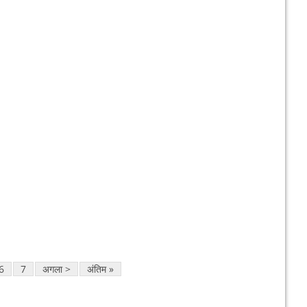
6
7
अगला >
अंतिम »