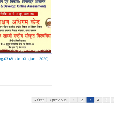
og.03 (8th to 10th June, 2020)
« first
‹ previous
1
2
3
4
5