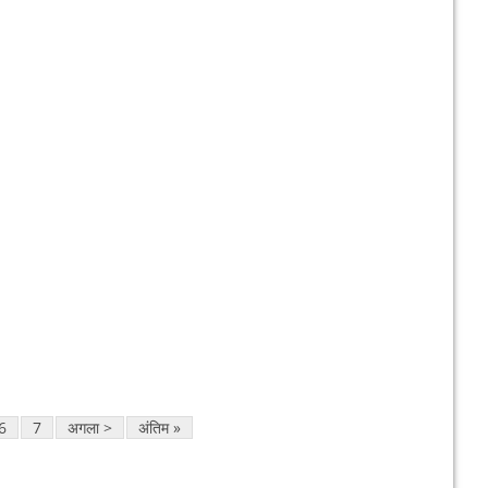
6
7
अगला >
अंतिम »