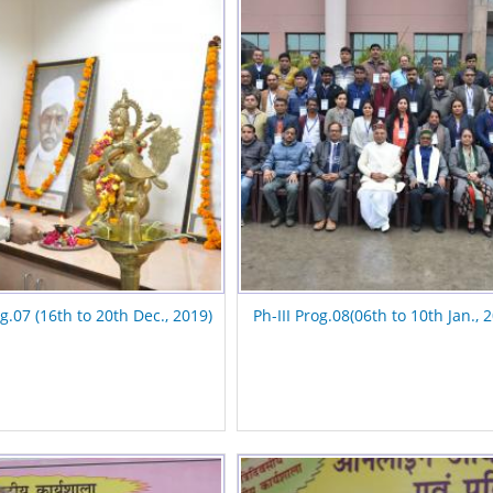
og.07 (16th to 20th Dec., 2019)
Ph-III Prog.08(06th to 10th Jan., 