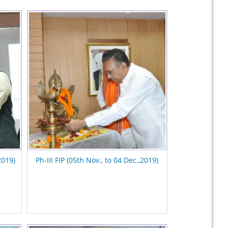
2019)
Ph-III FIP (05th Nov., to 04 Dec.,2019)