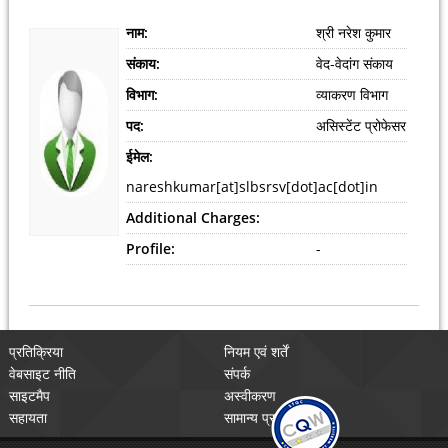
नाम:
श्री नरेश कुमार
संकाय:
वेद-वेदांग संकाय
विभाग:
व्याकरण विभाग
पद:
असिस्टेंट प्रोफेसर
ईमेल:
nareshkumar[at]slbsrsv[dot]ac[dot]in
Additional Charges:
Profile:
-
प्रतिक्रिया
नियम एवं शर्तें
वेबसाइट नीति
संपर्क
साइटमैप
अस्वीकरण
सहायता
सामान्य प्रश्न