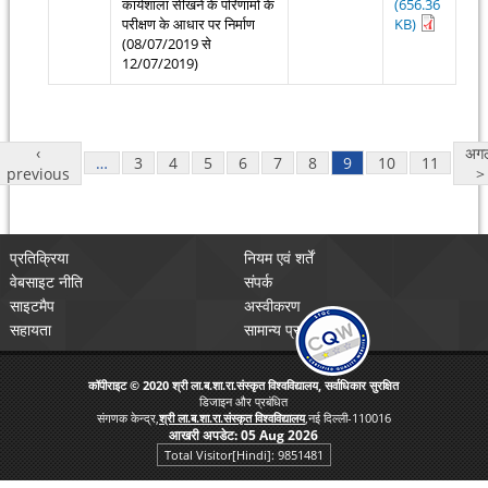
कार्यशाला सीखने के परिणामों के
(656.36
परीक्षण के आधार पर निर्माण
KB)
(08/07/2019 से
12/07/2019)
Pages
‹
अग
…
3
4
5
6
7
8
9
10
11
previous
>
प्रतिक्रिया
नियम एवं शर्तें
वेबसाइट नीति
संपर्क
साइटमैप
अस्वीकरण
सहायता
सामान्य प्रश्न
कॉपीराइट © 2020 श्री ला.ब.शा.रा.संस्कृत विश्वविद्यालय, सर्वाधिकार सुरक्षित
डिजाइन और प्रबंधित
संगणक केन्द्र,
श्री ला.ब.शा.रा.संस्कृत विश्वविद्यालय
,नई दिल्ली-110016
आखरी अपडेट:
05 Aug 2026
Total Visitor[Hindi]: 9851481