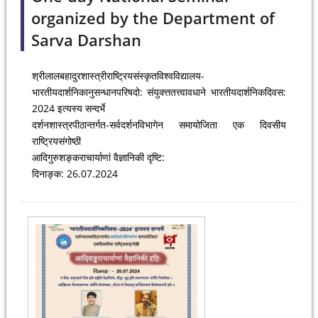
organized by the Department of
Sarva Darshan
श्रीलालबहादुरशास्त्रीराष्ट्रियसंस्कृतविश्वविद्यालय-
भारतीयदार्शनिकानुसन्धानपरिषदो: संयुक्त्ततत्त्वावधाने भारतीयदार्शनिकदिवस:
2024 इत्यस्य सन्दर्भे
दर्शनशास्त्रपीठान्तर्गत-सर्वदर्शनविभागेन समायोजिता एक दिवसीय
राष्ट्रियसंगोष्ठी
आदिगुरुशङ्कराचार्याणां वैज्ञानिकी दृष्टि:
दिनाङ्क: 26.07.2024