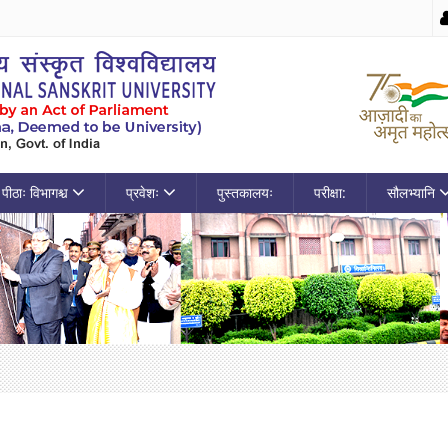
पीठाः विभागश्च
प्रवेशः
पुस्तकालयः
परीक्षा:
सौलभ्यानि