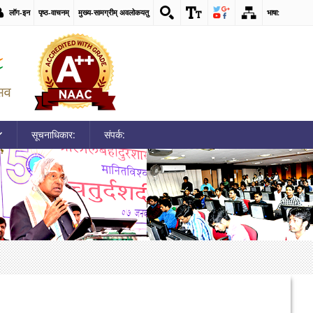
लॉग-इन
पृष्ठ-वाचनम्
मुख्य-सामग्रीम् अवलोकयतु
भाषा:
सूचनाधिकार:
संपर्क: