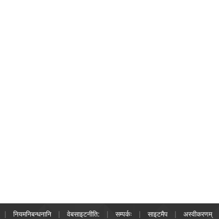
नियमनिबन्धनानि
वेबसाइटनीति:
सम्पर्कः
साइटमैप
अस्वीकरणम्