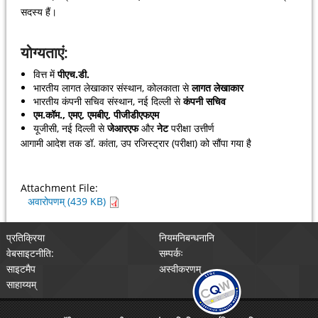
सदस्य हैं।
योग्यताएं:
वित्त में
पीएच.डी.
भारतीय लागत लेखाकार संस्थान, कोलकाता से
लागत लेखाकार
भारतीय कंपनी सचिव संस्थान, नई दिल्ली से
कंपनी सचिव
एम.कॉम., एमए, एमबीए, पीजीडीएफएम
यूजीसी, नई दिल्ली से
जेआरएफ
और
नेट
परीक्षा उत्तीर्ण
आगामी आदेश तक डॉ. कांता, उप रजिस्ट्रार (परीक्षा) को सौंपा गया है
Attachment File:
अवारोपणम् (439 KB)
प्रतिक्रिया
नियमनिबन्धनानि
वेबसाइटनीति:
सम्पर्कः
साइटमैप
अस्वीकरणम्
साहाय्यम्