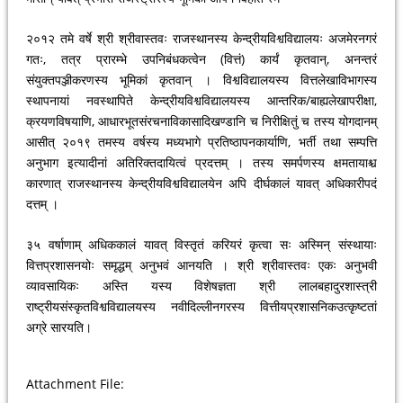
२०१२ तमे वर्षे श्री श्रीवास्तवः राजस्थानस्य केन्द्रीयविश्वविद्यालयः अजमेरनगरं
गतः, तत्र प्रारम्भे उपनिबंधकत्वेन (वित्तं) कार्यं कृतवान्, अनन्तरं
संयुक्तपञ्जीकरणस्य भूमिकां कृतवान् । विश्वविद्यालयस्य वित्तलेखाविभागस्य
स्थापनायां नवस्थापिते केन्द्रीयविश्वविद्यालयस्य आन्तरिक/बाह्यलेखापरीक्षा,
क्रयणविषयाणि, आधारभूतसंरचनाविकासादिखण्डानि च निरीक्षितुं च तस्य योगदानम्
आसीत् २०१९ तमस्य वर्षस्य मध्यभागे प्रतिष्ठापनकार्याणि, भर्ती तथा सम्पत्ति
अनुभाग इत्यादीनां अतिरिक्तदायित्वं प्रदत्तम् । तस्य समर्पणस्य क्षमतायाश्च
कारणात् राजस्थानस्य केन्द्रीयविश्वविद्यालयेन अपि दीर्घकालं यावत् अधिकारीपदं
दत्तम् ।
३५ वर्षाणाम् अधिककालं यावत् विस्तृतं करियरं कृत्वा सः अस्मिन् संस्थायाः
वित्तप्रशासनयोः समृद्धम् अनुभवं आनयति । श्री श्रीवास्तवः एकः अनुभवी
व्यावसायिकः अस्ति यस्य विशेषज्ञता श्री लालबहादुरशास्त्री
राष्ट्रीयसंस्कृतविश्वविद्यालयस्य नवीदिल्लीनगरस्य वित्तीयप्रशासनिकउत्कृष्टतां
अग्रे सारयति।
Attachment File: