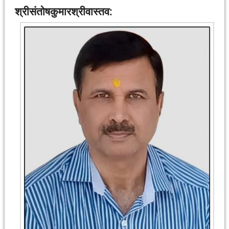
श्रीसंतोषकुमारश्रीवास्तव: