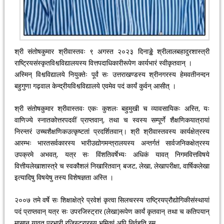
श्री संतोषकुमार श्रीवास्तवः ९ अगस्त २०२३ दिनाङ्के श्रीलालबहादुरशास्त्री
राष्ट्रियसंस्कृतविश्वविद्यालयस्य वित्तपदाधिकारीरूपेण कार्यभारं स्वीकृतवान् ।
अस्मिन् विश्वविद्यालये नियुक्तेः पूर्वं सः उत्तराखण्डस्य श्रीनगरस्य हेमवतीनन्दन
बहुगुणा गढ़वाल केन्द्रीयविश्वविद्यालये एवमेव पदं कार्यं कुर्वन् आसीत् ।
श्री संतोषकुमार श्रीवास्तवः एकः कुशलः बहुमुखी च व्यावसायिकः अस्ति, यः
वाणिज्ये स्नातकोत्तरपदवीं प्राप्तवान्, तथा च स्वस्य सम्पूर्णे शैक्षणिकयात्रायां
निरन्तरं उच्चशैक्षणिकउत्कृष्टतां प्रदर्शितवान्। श्री श्रीवास्तवस्य कार्यक्षेत्रस्य
आरम्भः भारतसर्वकारस्य भारीउद्योगमन्त्रालयस्य अन्तर्गतं सार्वजनिकक्षेत्रस्य
उपक्रमे अभवत्, यत्र सः विंशतिवर्षेभ्यः अधिकं यावत् निगमवित्तविषये
वित्तीयलेखाशास्त्रे च स्वकौशलं निखारितवान् बजट, लेखा, लेखापरीक्षा, वार्षिकलेखा
इत्यादिषु विषयेषु तस्य विशेषज्ञता अस्ति ।
२००७ तमे वर्षे सः शिक्षाक्षेत्रे प्रवेशं कृत्वा सिलचरस्य राष्ट्रियप्रौद्योगिकीसंस्थायां
पदं प्राप्तवान् यत्र सः उपरजिस्ट्रार (लेखा)रूपेण कार्यं कृतवान् तथा च कतिपयान्
मासान् यावत् प्रभारी रजिस्ट्रारस्य भूमिकां अपि निर्वहति स्म