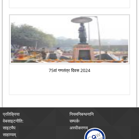
75वां गणतंत्र दिवस 2024
प्रतिक्रिया
नियमनिबन्धनानि
वेबसाइटनीति:
सम्पर्कः
साइटमैप
अस्वीकरणम्
साहाय्यम्