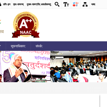
लॉग-इन
पृष्ठ-वाचनम्
मुख्य-सामग्रीम् अवलोकयतु
भाषा:
सूचनाधिकार:
संपर्क: