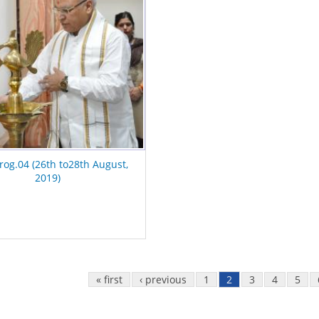
Prog.04 (26th to28th August,
2019)
« first
‹ previous
1
2
3
4
5