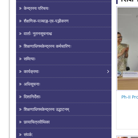
केन्द्रस्य परिचयः
Pages
शैक्षणिक-पञ्चाङ्ग-एव-पञ्जीकरण
वार्ताः नूतनसूचनाश्च
शिक्षणाधिगमकेन्द्रस्य कर्मचारिणः
समित्याः
कार्यक्रमाः
अधिसूचनाः
दिशानिर्देशाः
Ph-II Pr
शिक्षणाधिगमकेन्द्रस्य उद्घाटनम्
छायाचित्रवीथिका
संपर्क: