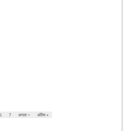
6
7
अगला >
अंतिम »