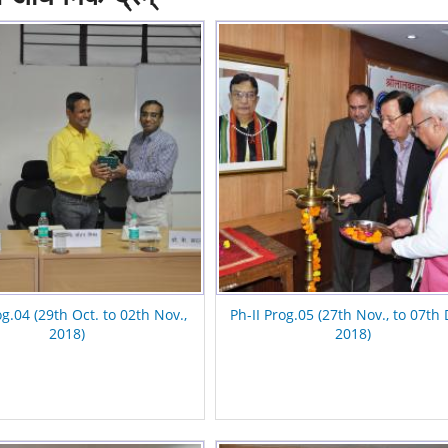
og.04 (29th Oct. to 02th Nov.,
Ph-II Prog.05 (27th Nov., to 07th 
2018)
2018)