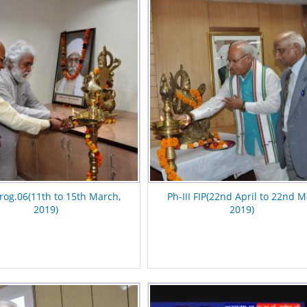
Prog.06(11th to 15th March,
Ph-III FIP(22nd April to 22nd 
2019)
2019)