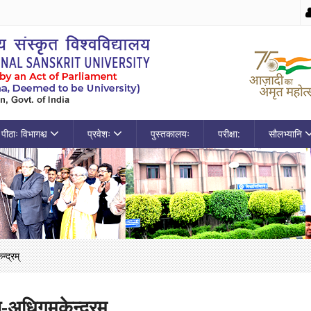
पीठाः विभागश्च
प्रवेशः
पुस्तकालयः
परीक्षा:
सौलभ्यानि
्द्रम्
ण-अधिगमकेन्द्रम्