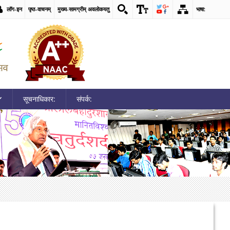
लॉग-इन
पृष्ठ-वाचनम्
मुख्य-सामग्रीम् अवलोकयतु
भाषा:
सूचनाधिकार:
संपर्क: