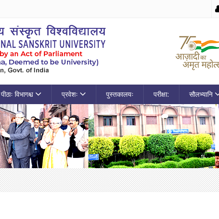
पीठाः विभागश्च
प्रवेशः
पुस्तकालयः
परीक्षा:
सौलभ्यानि