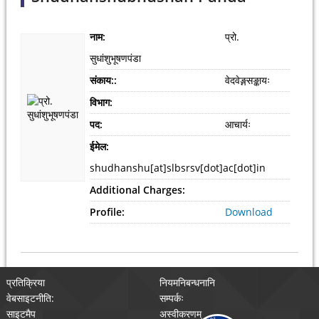
नाम:
प्रो.
सुधांशुभूषणपंडा
संकाय::
वेदवेङ्गसङ्कायः
विभाग:
पद:
आचार्यः
ईमेल:
shudhanshu[at]slbsrsv[dot]ac[dot]in
Additional Charges:
Profile:
Download
प्रतिक्रिया
नियमनिबन्धनानि
वेबसाइटनीति:
सम्पर्कः
साइटमैप
अस्वीकरणम्