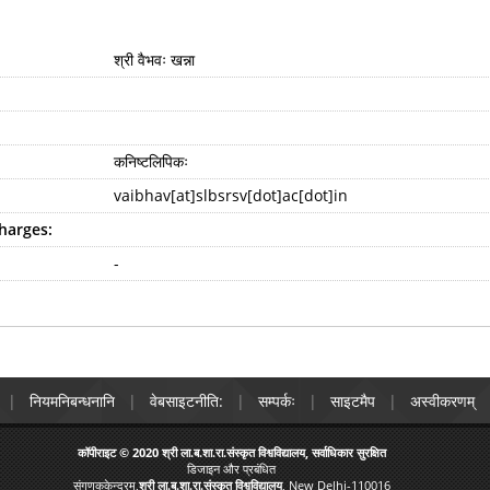
श्री वैभवः खन्ना
कनिष्टलिपिकः
vaibhav[at]slbsrsv[dot]ac[dot]in
harges:
-
नियमनिबन्धनानि
वेबसाइटनीति:
सम्पर्कः
साइटमैप
अस्वीकरणम्
कॉपीराइट © 2020 श्री ला.ब.शा.रा.संस्कृत विश्वविद्यालय, सर्वाधिकार सुरक्षित
डिजाइन और प्रबंधित
संगणककेन्द्रम्,
श्री ला.ब.शा.रा.संस्कृत विश्वविद्यालय
, New Delhi-110016