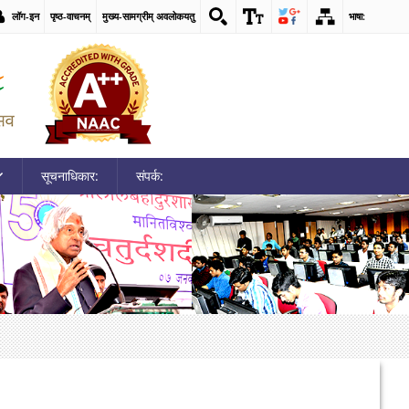
लॉग-इन
पृष्ठ-वाचनम्
मुख्य-सामग्रीम् अवलोकयतु
भाषा:
सूचनाधिकार:
संपर्क: