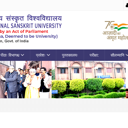
पीठाः विभागश्च
प्रवेशः
पुस्तकालयः
परीक्षा:
सौलभ्यानि