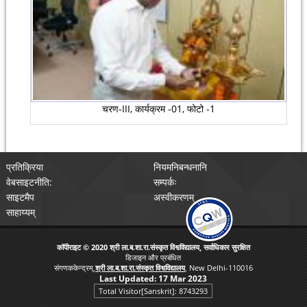
चरण-III, कार्यक्रम -01, फोटो -1
प्रतिक्रिया
नियमनिबन्धनानि
वेबसाइटनीति:
सम्पर्कः
साइटमैप
अस्वीकरणम्
साहाय्यम्
कॉपीराइट © 2020 श्री ला.ब.शा.रा.संस्कृत विश्वविद्यालय, सर्वाधिकार सुरक्षित
डिजाइन और प्रबंधित
संगणककेन्द्रम्,
श्री ला.ब.शा.रा.संस्कृत विश्वविद्यालय
, New Delhi-110016
Last Updated:
17 Mar 2023
Total Visitor[Sanskrit]: 8743293