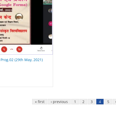
 Prog.02 (29th May, 2021)
« first
‹ previous
1
2
3
4
5