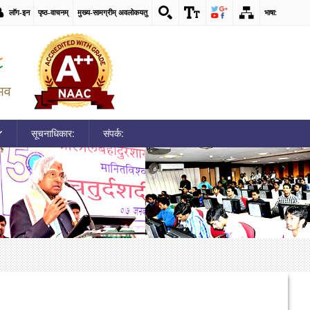
लॉग-इन
पृष्ठ-वाचनम्
मुख्य-सामग्रीम् अवलोकयतु
भाषा:
सूचनाधिकार:
संपर्क: