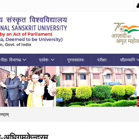
पीठाः विभागश्च
प्रवेशः
पुस्तकालयः
परीक्षा:
सौलभ्यानि
्द्रम्
ण-अधिगमकेन्द्रम्