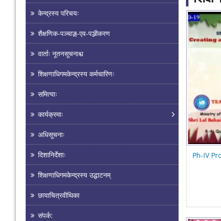
केन्द्रस्य परिचयः
Pages
शैक्षणिक-पञ्चाङ्ग-एव-पञ्जीकरण
वार्ताः नूतनसूचनाश्च
शिक्षणाधिगमकेन्द्रस्य कर्मचारिणः
समित्याः
कार्यक्रमाः
अधिसूचनाः
दिशानिर्देशाः
Ph-IV Pr
शिक्षणाधिगमकेन्द्रस्य उद्घाटनम्
छायाचित्रवीथिका
संपर्क: