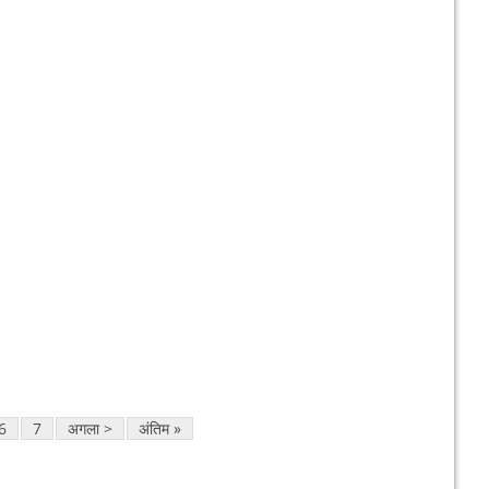
6
7
अगला >
अंतिम »