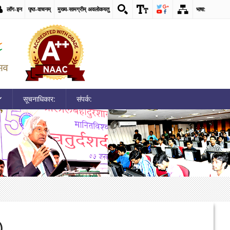
लॉग-इन
पृष्ठ-वाचनम्
मुख्य-सामग्रीम् अवलोकयतु
भाषा:
सूचनाधिकार:
संपर्क:
)