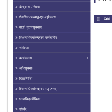
केन्द्रस्य परिचयः
शैक्षणिक-पञ्चाङ्ग-एव-पञ्जीकरण
Grid
(
वार्ताः नूतनसूचनाश्च
शिक्षणाधिगमकेन्द्रस्य कर्मचारिणः
समित्याः
कार्यक्रमाः
अधिसूचनाः
दिशानिर्देशाः
शिक्षणाधिगमकेन्द्रस्य उद्घाटनम्
छायाचित्रवीथिका
संपर्क: