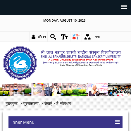
MONDAY, AUGUST 10, 2026
लॉग-इन
भाषा:
मुख्यपृष्ठः
>
पुस्तकालय:
>
सेवाएं
>
ई-संसाधन
Inner Menu